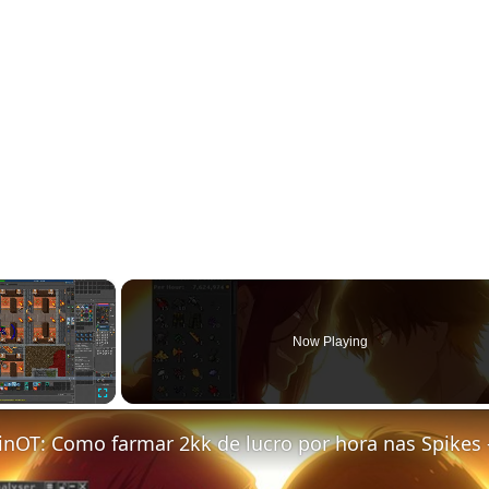
×
Now Playing
Fullscreen
inOT: Como farmar 2kk de lucro por hora nas Spikes 