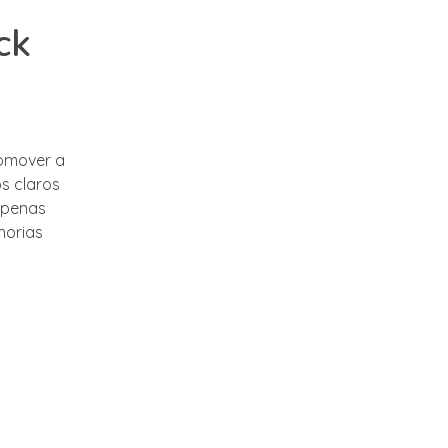
ck
romover a
s claros
 apenas
horias