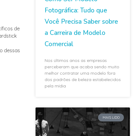
Fotográfica: Tudo que
Você Precisa Saber sobre
íficos de
a Carreira de Modelo
rdstick
Comercial
so dessas
Nos últimos anos as empresas
perceberam que acaba sendo muito
melhor contratar uma modelo fora
dos padrões de beleza estabelecidos
pela mídia
MAIS LIDO