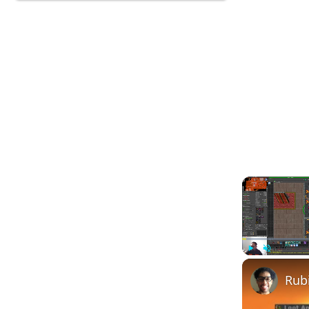
Play
Unmute
Rub