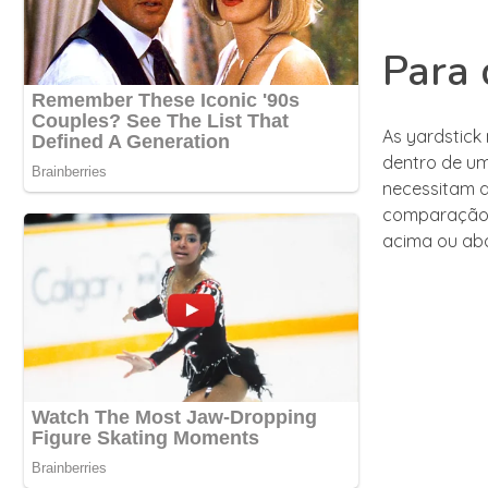
Para 
As yardstick
dentro de um
necessitam d
comparação 
acima ou aba