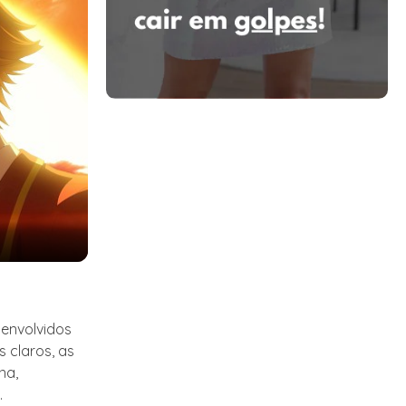
 envolvidos
s claros, as
na,
.