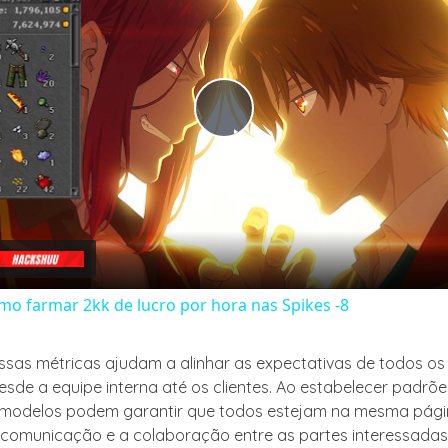
Play
Video
o farmar 2kk de lucro por hora nas Spikes -8
essas métricas ajudam a alinhar as expectativas de todos os
esde a equipe interna até os clientes. Ao estabelecer padrõe
 modelos podem garantir que todos estejam na mesma pági
a comunicação e a colaboração entre as partes interessadas