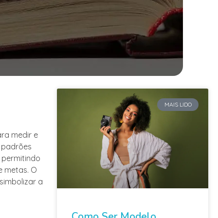
MAIS LIDO
ara medir e
 padrões
 permitindo
e metas. O
 simbolizar a
Como Ser Modelo