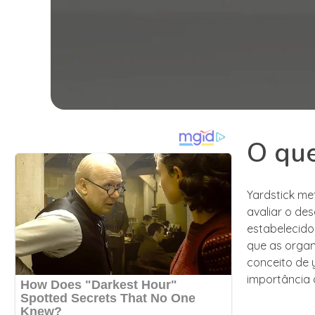
O que
Yardstick met
avaliar o d
estabelecido
que as organ
conceito de y
importância 