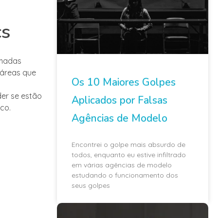
cs
rmadas
 áreas que
Os 10 Maiores Golpes
er se estão
Aplicados por Falsas
co.
Agências de Modelo
Encontrei o golpe mais absurdo de
todos, enquanto eu estive infiltrado
em várias agências de modelo
estudando o funcionamento dos
seus golpes