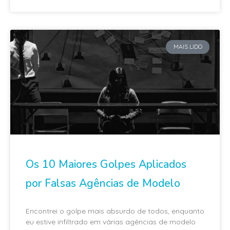
MAIS LIDO
Os 10 Maiores Golpes Aplicados
por Falsas Agências de Modelo
Encontrei o golpe mais absurdo de todos, enquanto
eu estive infiltrado em várias agências de modelo