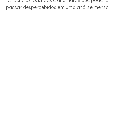
tendências, padrões e anomalias que poderiam
passar despercebidos em uma análise mensal.