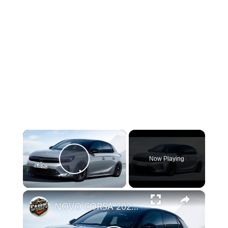
×
Now Playing
Play Video
×
NOVO CORSA 2024 É REVELADO COM ATUALIZAÇÕES NO VISUAL