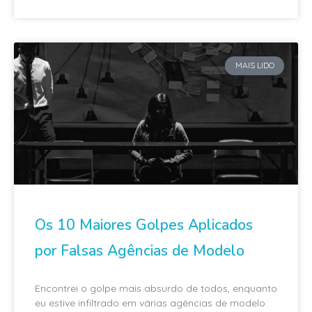
MAIS LIDO
Os 10 Maiores Golpes Aplicados
por Falsas Agências de Modelo
Encontrei o golpe mais absurdo de todos, enquanto
eu estive infiltrado em várias agências de modelo