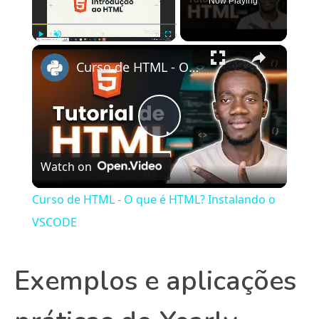
Now Playing
×
Play
Unmute
Fullscreen
Curso de HTML - O que é HTML? Instalando o VSCODE
Play
Watch on
Video
Curso de HTML - O que é HTML? Instalando o
VSCODE
Exemplos e aplicações