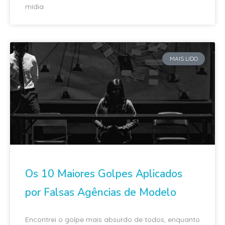
mídia
MAIS LIDO
Os 10 Maiores Golpes Aplicados
por Falsas Agências de Modelo
Encontrei o golpe mais absurdo de todos, enquanto