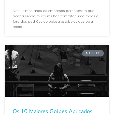
Nos últimos anos as empresas perceberam que
acaba sendo muito melhor contratar uma modelo
fora dos padrões de beleza estabelecidos pela
mídia
MAIS LIDO
Os 10 Maiores Golpes Aplicados