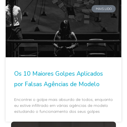
MAIS LIDO
Os 10 Maiores Golpes Aplicados
por Falsas Agências de Modelo
Encontrei o golpe mais absurdo de todos, enquanto
eu estive infiltrado em várias agências de modelo
estudando o funcionamento dos seus golpes