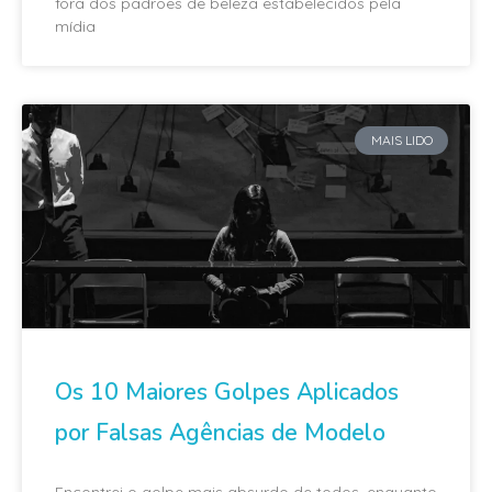
fora dos padrões de beleza estabelecidos pela
mídia
MAIS LIDO
Os 10 Maiores Golpes Aplicados
por Falsas Agências de Modelo
Encontrei o golpe mais absurdo de todos, enquanto