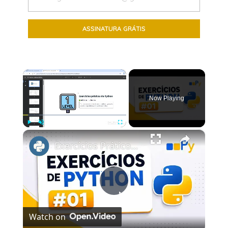
×
Now Playing
×
Play
Unmute
Fullscreen
Exercícios Práticos de Python #1 | Calcula o Investimento e Juros Compostos usando Python
Play
Watch on
Video