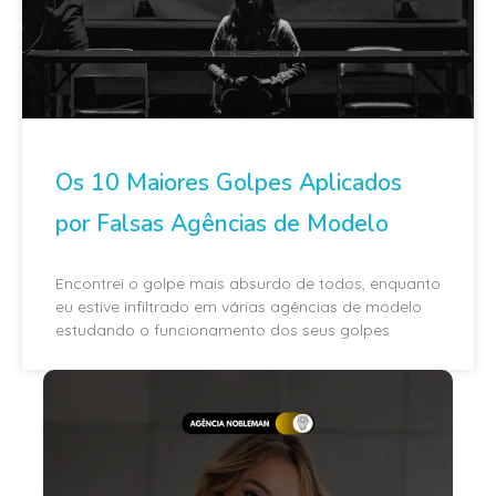
Os 10 Maiores Golpes Aplicados
por Falsas Agências de Modelo
Encontrei o golpe mais absurdo de todos, enquanto
eu estive infiltrado em várias agências de modelo
estudando o funcionamento dos seus golpes