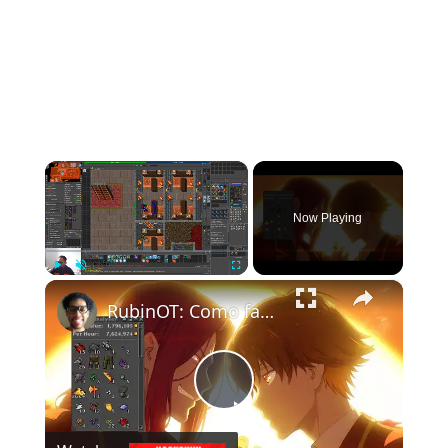
×
Now Playing
×
Play
Unmute
Fullscreen
RubinOT: Como farmar 2kk de lucro por hora nas Spikes -8
Play