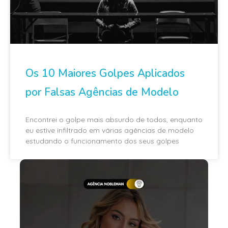
Os 10 Maiores Golpes Aplicados
por Falsas Agências de Modelo
Encontrei o golpe mais absurdo de todos, enquanto
eu estive infiltrado em várias agências de modelo
estudando o funcionamento dos seus golpes