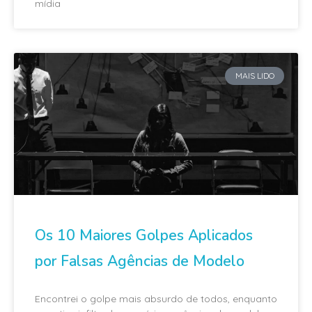
mídia
MAIS LIDO
Os 10 Maiores Golpes Aplicados
por Falsas Agências de Modelo
Encontrei o golpe mais absurdo de todos, enquanto