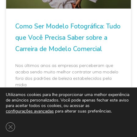
Como Ser Modelo Fotográfica: Tudo
que Você Precisa Saber sobre a
Carreira de Modelo Comercial
Nos últimos anos as empresas perceberam que
acaba sendo muito melhor contratar uma modelo
fora dos padrões de beleza estabelecidos pela
mídia
Utilizamos cookies para lhe proporcionar uma melhor experiência
de anúncios personalizados. Você pode apenas fechar este aviso
para aceitar todos os cookies, ou acessar as
configurações avançadas
para alterar suas preferências.
MAIS LIDO
Close GDPR Cookie Banner