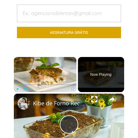
×
Now Playing
×
Play
Unmute
Fullscreen
Kibe de Forno Recheado com Queijo e Molho Branco
Play