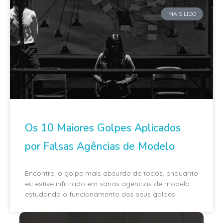
MAIS LIDO
Os 10 Maiores Golpes Aplicados
por Falsas Agências de Modelo
Encontrei o golpe mais absurdo de todos, enquanto
eu estive infiltrado em várias agências de modelo
estudando o funcionamento dos seus golpes