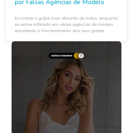
por Falsas Agências de Modelo
Encontrei o golpe mais absurdo de todos, enquanto
eu estive infiltrado em várias agências de modelo
estudando o funcionamento dos seus golpes