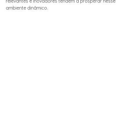
relevantes e inovadores tendem a prosperar nesse
ambiente dinâmico.