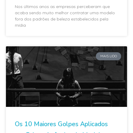
Nos últimos anos as empresas perceberam que
acaba sendo muito melhor contratar uma modelo
fora dos padrões de beleza estabelecidos pela
mídia
MAIS LIDO
Os 10 Maiores Golpes Aplicados