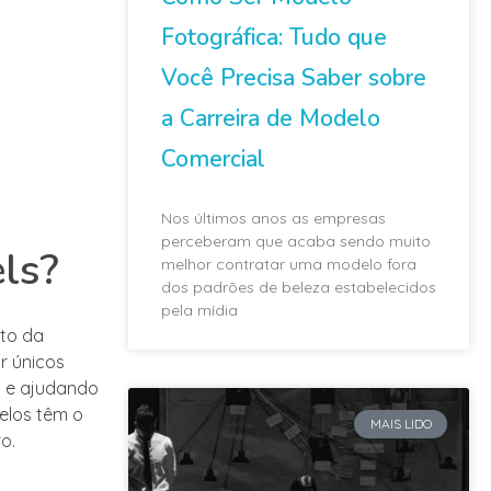
Fotográfica: Tudo que
Você Precisa Saber sobre
a Carreira de Modelo
Comercial
Nos últimos anos as empresas
perceberam que acaba sendo muito
ls?
melhor contratar uma modelo fora
dos padrões de beleza estabelecidos
pela mídia
nto da
r únicos
m e ajudando
elos têm o
MAIS LIDO
o.