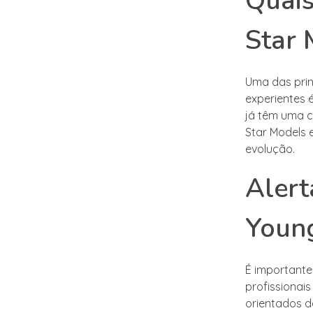
Quais
Star 
Uma das prin
experientes 
já têm uma c
Star Models 
evolução.
Alert
Youn
É important
profissionais
orientados d