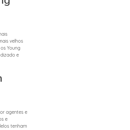
ng
mais
mais velhos
 os Young
ndizado e
m
or agentes e
os e
delos tenham