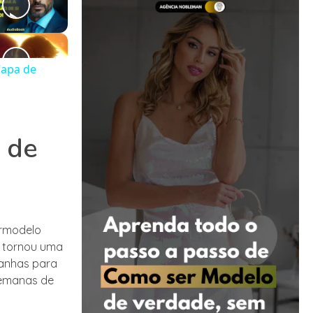
Capa de
 de
ermodelo
e tornou uma
panhas para
semanas de