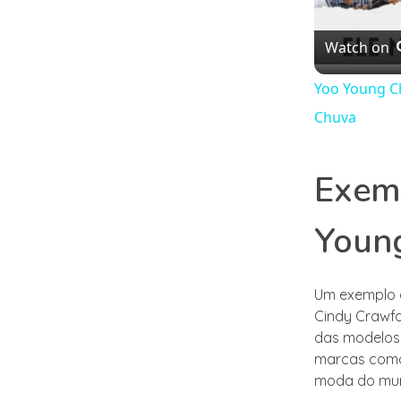
Watch on
Yoo Young Ch
Chuva
Exemp
Youn
Um exemplo d
Cindy Crawfo
das modelos 
marcas como 
moda do mu