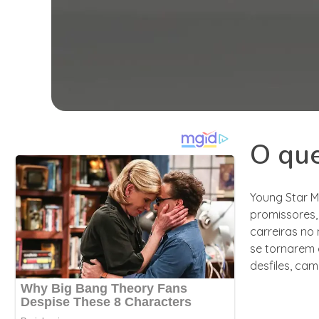
O que
Young Star M
promissores,
carreiras no
se tornarem 
desfiles, cam