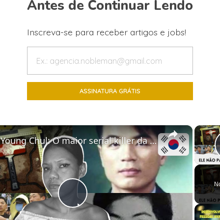
Antes de Continuar Lendo
Inscreva-se para receber artigos e jobs!
×
Yoo Young Chul: O maior serial killer da Coreia do Sul – O Assassino da Capa de Chuva
N
Play