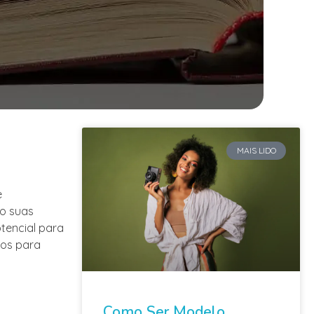
MAIS LIDO
e
do suas
tencial para
dos para
Como Ser Modelo