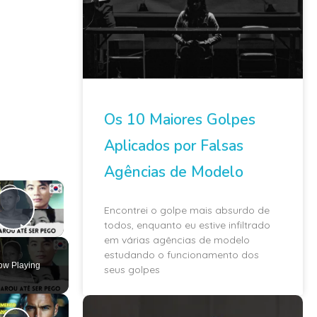
Os 10 Maiores Golpes
Aplicados por Falsas
Agências de Modelo
×
Encontrei o golpe mais absurdo de
Play Video
todos, enquanto eu estive infiltrado
em várias agências de modelo
estudando o funcionamento dos
ow Playing
seus golpes