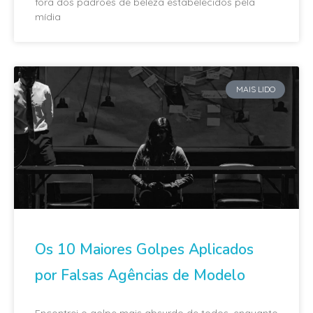
fora dos padrões de beleza estabelecidos pela
mídia
MAIS LIDO
Os 10 Maiores Golpes Aplicados
por Falsas Agências de Modelo
Encontrei o golpe mais absurdo de todos, enquanto