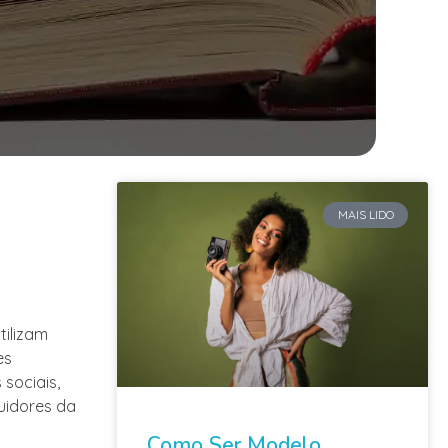
MAIS LIDO
tilizam
es
sociais,
uidores da
Como Ser Modelo