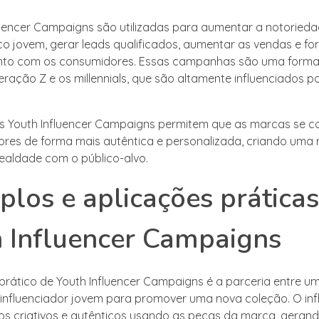
luencer Campaigns são utilizadas para aumentar a notoried
co jovem, gerar leads qualificados, aumentar as vendas e for
nto com os consumidores. Essas campanhas são uma forma 
eração Z e os millennials, que são altamente influenciados 
as Youth Influencer Campaigns permitem que as marcas se
res de forma mais autêntica e personalizada, criando uma 
lealdade com o público-alvo.
los e aplicações práticas
 Influencer Campaigns
rático de Youth Influencer Campaigns é a parceria entre 
influenciador jovem para promover uma nova coleção. O inf
os criativos e autênticos usando as peças da marca, gerand