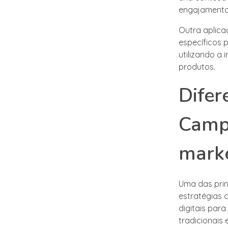
engajamento 
Outra aplic
específicos 
utilizando a 
produtos.
Difer
Campa
mark
Uma das prin
estratégias d
digitais par
tradicionais