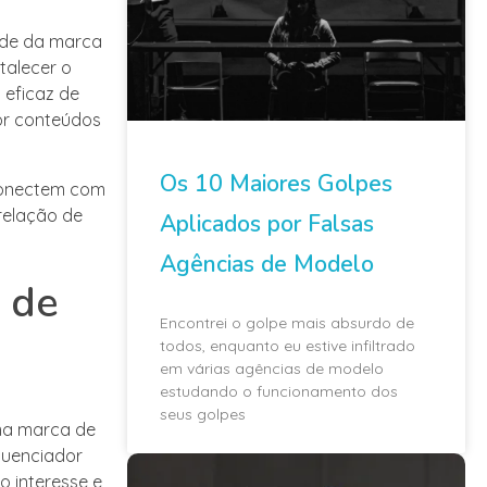
ade da marca
talecer o
eficaz de
por conteúdos
Os 10 Maiores Golpes
 conectem com
relação de
Aplicados por Falsas
Agências de Modelo
 de
Encontrei o golpe mais absurdo de
todos, enquanto eu estive infiltrado
em várias agências de modelo
estudando o funcionamento dos
seus golpes
uma marca de
luenciador
o interesse e