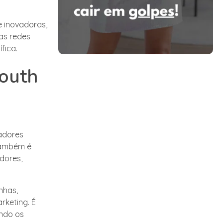
e inovadoras,
as redes
fica.
Youth
iadores
Também é
dores,
nhas,
rketing. É
endo os