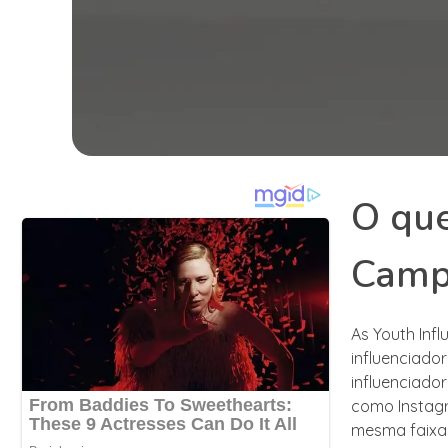
O que
Camp
As Youth Inf
influenciado
influenciado
como Instagr
mesma faixa 