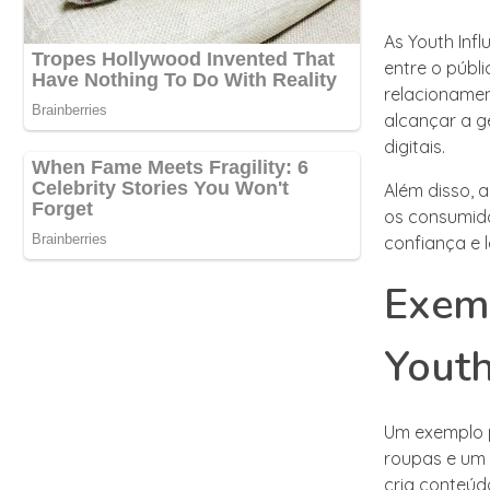
As Youth Inf
entre o públi
relacioname
alcançar a g
digitais.
Além disso, 
os consumido
confiança e 
Exemp
Youth
Um exemplo p
roupas e um 
cria conteúd