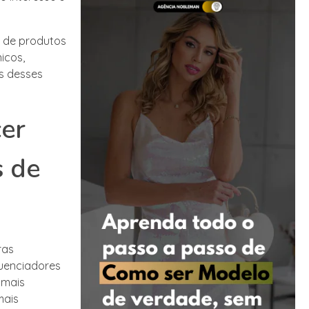
 de produtos
icos,
as desses
cer
s de
ras
luenciadores
 mais
mais