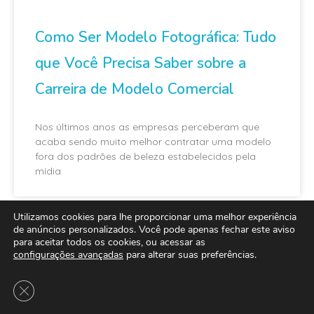
Como Ser Modelo Fotográfica: Tudo
que Você Precisa Saber sobre a
Carreira de Modelo Comercial
Nos últimos anos as empresas perceberam que
acaba sendo muito melhor contratar uma modelo
fora dos padrões de beleza estabelecidos pela
mídia
Utilizamos cookies para lhe proporcionar uma melhor experiência
de anúncios personalizados. Você pode apenas fechar este aviso
para aceitar todos os cookies, ou acessar as
MAIS LIDO
configurações avançadas
para alterar suas preferências.
Close GDPR Cookie Banner