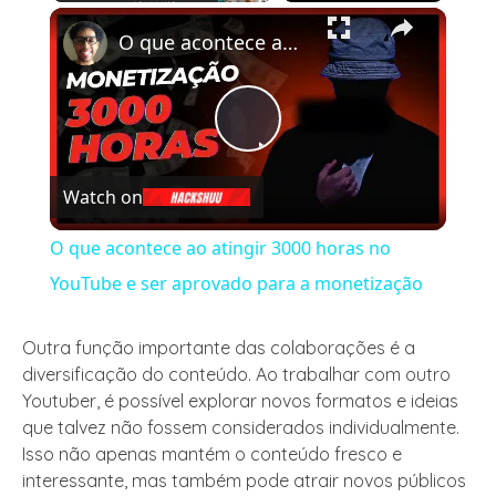
×
Play
Unmute
Fullscreen
O que acontece ao atingir 3000 horas no YouTube e ser aprovado para a monetização
Play
Watch on
Video
O que acontece ao atingir 3000 horas no
YouTube e ser aprovado para a monetização
Outra função importante das colaborações é a
diversificação do conteúdo. Ao trabalhar com outro
Youtuber, é possível explorar novos formatos e ideias
que talvez não fossem considerados individualmente.
Isso não apenas mantém o conteúdo fresco e
interessante, mas também pode atrair novos públicos