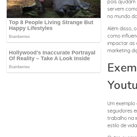
pois ajudam 
servem como 
no mundo d
Além disso, 
como influen
impactar as 
marketing dig
Exemp
Yout
Um exemplo d
seguidores e
trabalho na 
estilo de vi