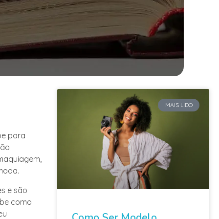
MAIS LIDO
be para
são
 maquiagem,
 moda.
s e são
Tube como
eu
Como Ser Modelo