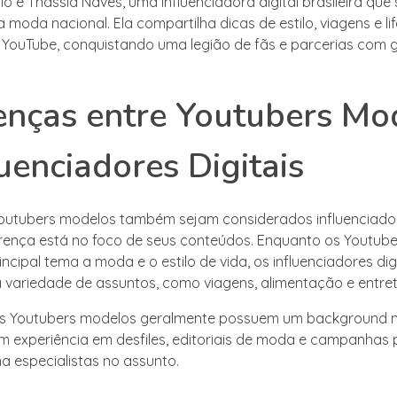
o é Thássia Naves, uma influenciadora digital brasileira que
 moda nacional. Ela compartilha dicas de estilo, viagens e li
 YouTube, conquistando uma legião de fãs e parcerias com 
enças entre Youtubers Mo
luenciadores Digitais
utubers modelos também sejam considerados influenciadore
ferença está no foco de seus conteúdos. Enquanto os Youtub
ncipal tema a moda e o estilo de vida, os influenciadores di
variedade de assuntos, como viagens, alimentação e entre
os Youtubers modelos geralmente possuem um background na
 experiência em desfiles, editoriais de moda e campanhas pu
na especialistas no assunto.