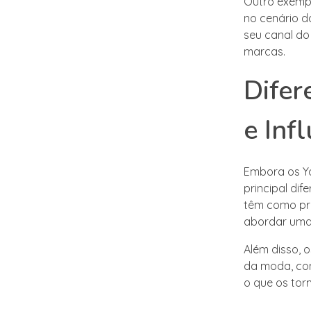
Outro exempl
no cenário da
seu canal do
marcas.
Difer
e Inf
Embora os Yo
principal di
têm como pri
abordar uma 
Além disso, 
da moda, com
o que os tor