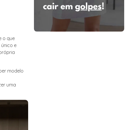
e o que
 único e
própria
uber modelo
azer uma