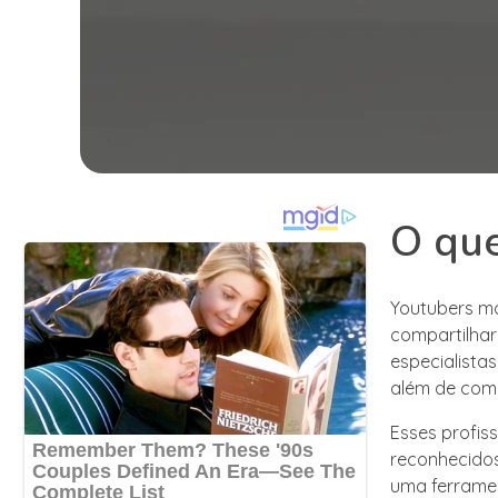
O que
Youtubers mo
compartilhar
especialista
além de comp
Esses profis
reconhecidos
uma ferramen