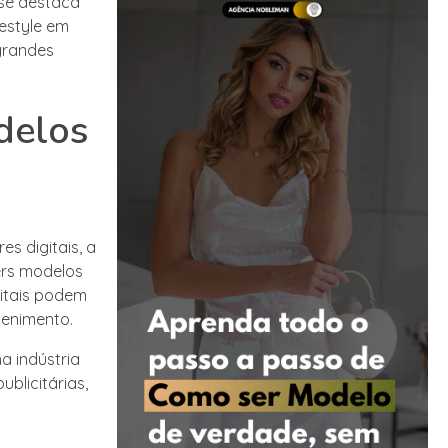
 se destaca
festyle em
grandes
delos
s digitais, a
ers modelos
gitais podem
tenimento.
 indústria
blicitárias,