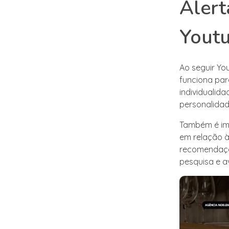
Alert
Yout
Ao seguir Yo
funciona par
individualida
personalidad
Também é imp
em relação à
recomendaçõe
pesquisa e av