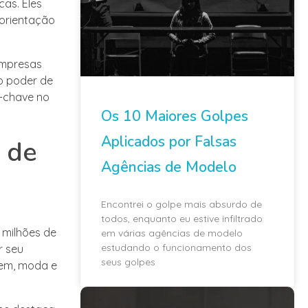
as. Eles
 orientação
empresas
o poder de
-chave no
Os 10 Maiores Golpes
Aplicados por Falsas
 de
Agências de Modelo
Encontrei o golpe mais absurdo de
todos, enquanto eu estive infiltrado
 milhões de
em várias agências de modelo
estudando o funcionamento dos
r seu
seus golpes
gem, moda e