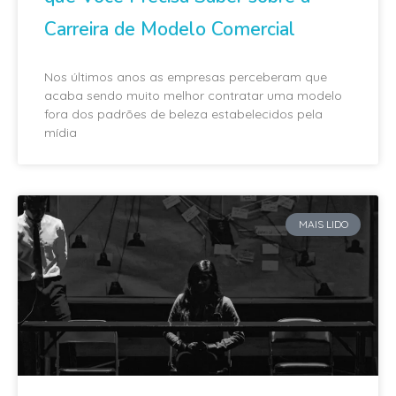
Carreira de Modelo Comercial
Nos últimos anos as empresas perceberam que
acaba sendo muito melhor contratar uma modelo
fora dos padrões de beleza estabelecidos pela
mídia
MAIS LIDO