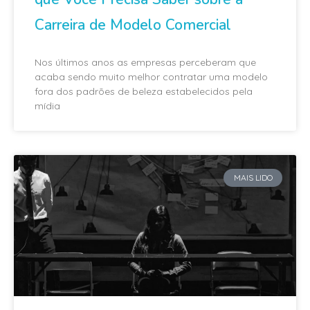
Carreira de Modelo Comercial
Nos últimos anos as empresas perceberam que
acaba sendo muito melhor contratar uma modelo
fora dos padrões de beleza estabelecidos pela
mídia
MAIS LIDO