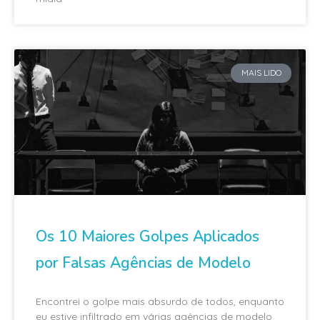
MAIS LIDO
Os 10 Maiores Golpes Aplicados
por Falsas Agências de Modelo
Encontrei o golpe mais absurdo de todos, enquanto
eu estive infiltrado em várias agências de modelo