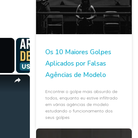
Os 10 Maiores Golpes
Aplicados por Falsas
Agências de Modelo
×
Encontrei o golpe mais absurdo de
todos, enquanto eu estive infiltrado
em várias agências de modelo
estudando o funcionamento dos
seus golpes