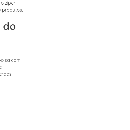
o zíper
 produtos.
s do
bolsa com
e
erdas.