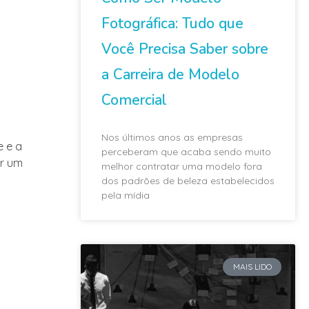
Fotográfica: Tudo que
Você Precisa Saber sobre
a Carreira de Modelo
Comercial
Nos últimos anos as empresas
e e a
perceberam que acaba sendo muito
er um
melhor contratar uma modelo fora
dos padrões de beleza estabelecidos
pela mídia
MAIS LIDO