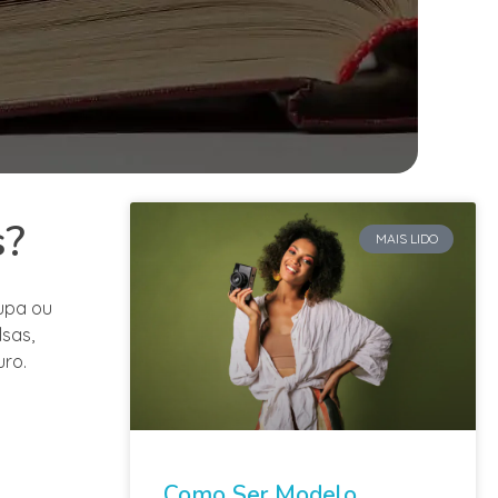
s?
MAIS LIDO
upa ou
lsas,
uro.
Como Ser Modelo