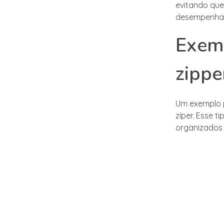
evitando que
desempenha u
Exemp
zippe
Um exemplo p
zíper. Esse 
organizados 