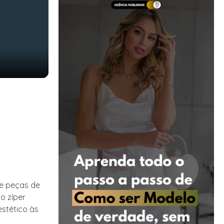
de peças de
o zíper
stético às