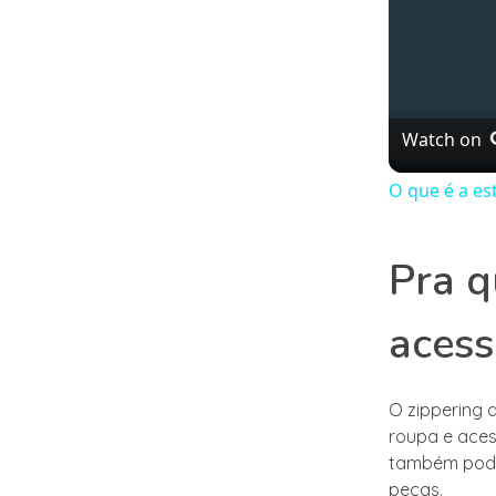
Watch on
O que é a es
Pra q
acess
O zippering 
roupa e acess
também pode 
peças.