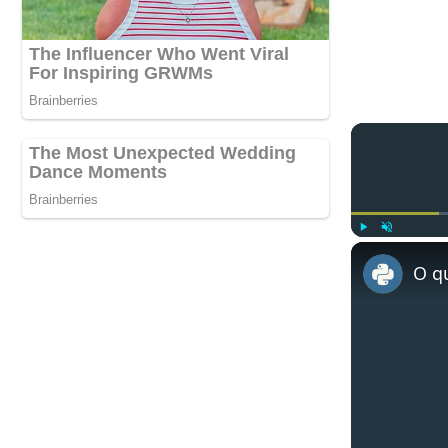
Play
Unmute
O qu