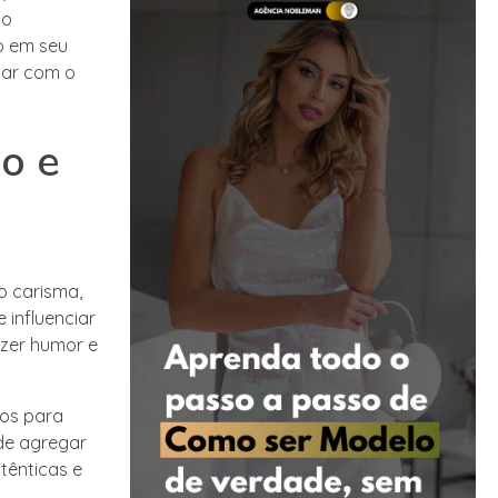
ão
lo em seu
tar com o
lo e
mo carisma,
 influenciar
azer humor e
ios para
de agregar
tênticas e