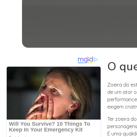
O que
Zoeira do es
de um ator o
performances
exigem criati
Ter zoeira do
personagens 
É uma qualida