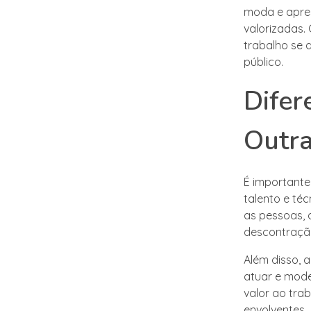
moda e apres
valorizadas.
trabalho se 
público.
Difer
Outra
É importante 
talento e téc
as pessoas, 
descontraçã
Além disso, a
atuar e mod
valor ao tra
envolventes.