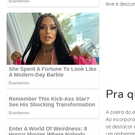
leve e desco
Pra q
A zoeira do 
Ao incorpor
se destacar e
um ambiente 