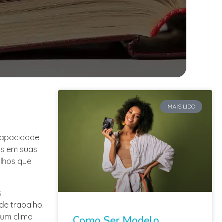
MAIS LIDO
 capacidade
os em suas
alhos que
s
de trabalho.
 um clima
Como Ser Modelo