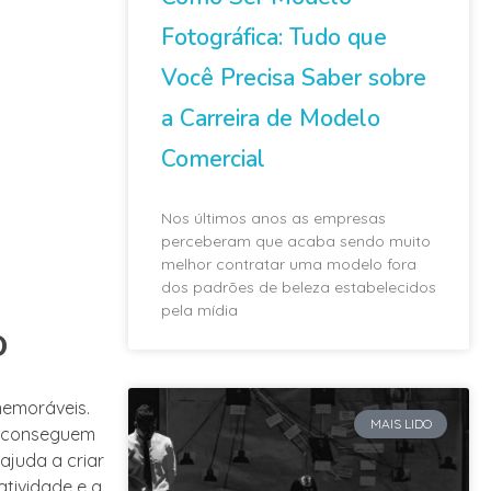
Fotográfica: Tudo que
Você Precisa Saber sobre
a Carreira de Modelo
Comercial
Nos últimos anos as empresas
perceberam que acaba sendo muito
melhor contratar uma modelo fora
dos padrões de beleza estabelecidos
pela mídia
o
memoráveis.
MAIS LIDO
s conseguem
 ajuda a criar
atividade e a