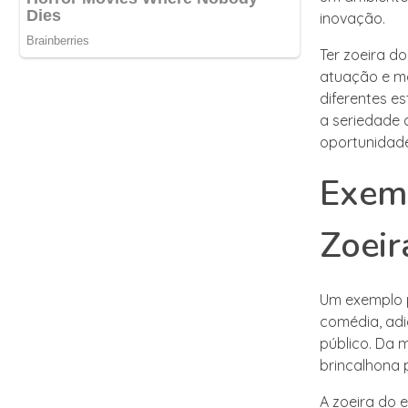
inovação.
Ter zoeira d
atuação e mo
diferentes es
a seriedade 
oportunidade
Exemp
Zoeir
Um exemplo p
comédia, ad
público. Da 
brincalhona 
A zoeira do 