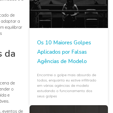
rcado de
 adaptar a
m equilibrar
s
Os 10 Maiores Golpes
s da
Aplicados por Falsas
Agências de Modelo
Encontrei o golpe mais absurdo de
todos, enquanto eu estive infiltrado
 cena de
em várias agências de modelo
ender o
estudando o funcionamento dos
ída e
seus golpes
veis.
, eventos de