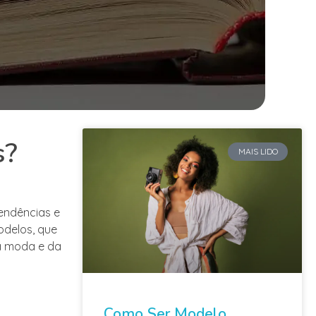
s?
MAIS LIDO
tendências e
odelos, que
a moda e da
Como Ser Modelo