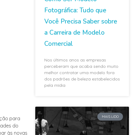
Fotográfica: Tudo que
Você Precisa Saber sobre
a Carreira de Modelo
Comercial
Nos últimos anos as empresas
perceberam que acaba sendo muito
melhor contratar uma modelo fora
dos padrões de beleza estabelecidos
pela mídia
MAIS LIDO
ação para
dades do
par às novas