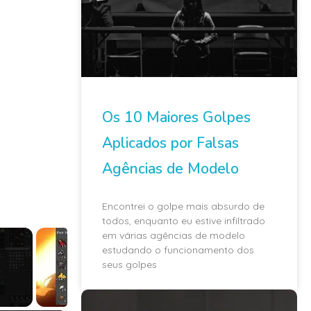
Os 10 Maiores Golpes
Aplicados por Falsas
Agências de Modelo
Encontrei o golpe mais absurdo de
todos, enquanto eu estive infiltrado
em várias agências de modelo
estudando o funcionamento dos
seus golpes