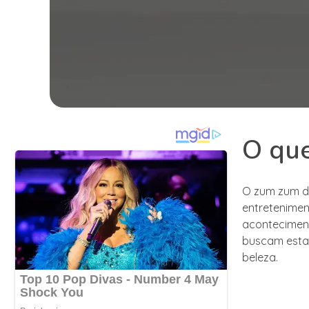
O que
O zum zum d
entretenimen
aconteciment
buscam esta
beleza.