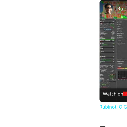
Play
Unmute
Watch on
Rubinot: O G