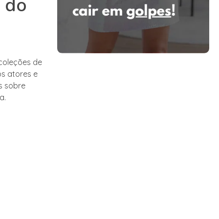
s do
coleções de
s atores e
s sobre
a.