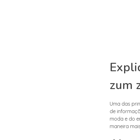
Expli
zum 
Uma das prin
de informaçã
moda e do e
maneira mais