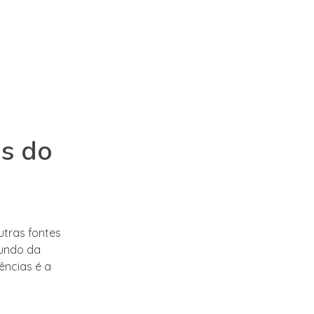
as do
utras fontes
mundo da
ncias é a