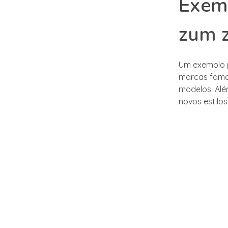
Exemp
zum 
Um exemplo p
marcas famos
modelos. Alé
novos estilo